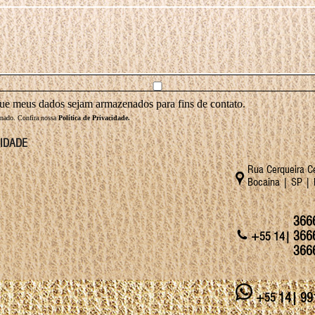
que meus dados sejam armazenados para fins de contato.
enado. Confira nossa
Política de Privacidade.
CIDADE
Rua Cerqueira C
Bocaina | SP | 
366
366
+55 14|
366
14| 99
+55