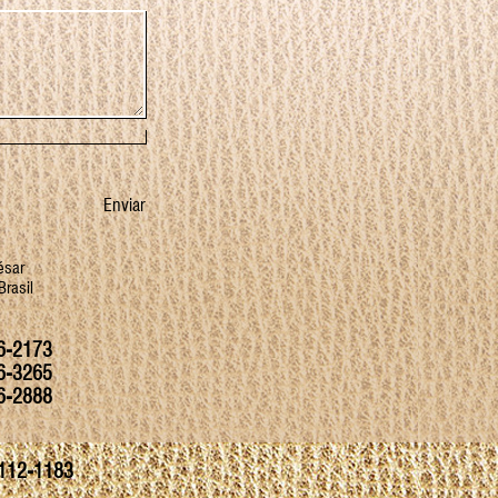
Enviar
ésar
Brasil
6-2173
6-3265
6-2888
112-1183