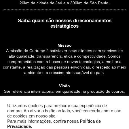
20km da cidade de Jaú e a 300km de São Paulo.
Saiba quais são nossos direcionamentos
estratégicos
Missão
A missão do Curtume é satisfazer seus clientes com serviços de
alta qualidade, transparência, ética e competitividade. Somos
comprometidos com a busca de novas tecnologias, a melhoria
constante, a realização das pessoas envolvidas, o respeito ao meio
ambiente e o crescimento saudável do país.
Visão
Ser referência internacional em qualidade na produção de couros.
Valores
Utilizamos cookies para melhorar sua experiência de
compra. Ao ativar o botão ao lado, você concorda com o uso
Qualidade e excelência em tudo o que realizado;
de cookies em nosso site.
Segurança no ambiente de trabalho;
Para mais informações, confira nossa
Política de
Simplicidade;
Privacidade.